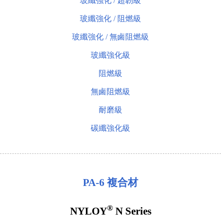
玻纖強化 / 超韌級
玻纖強化 / 阻燃級
玻纖強化 / 無鹵阻燃級
玻纖強化級
阻燃級
無鹵阻燃級
耐磨級
碳纖強化級
PA-6 複合材
®
NYLOY
N Series