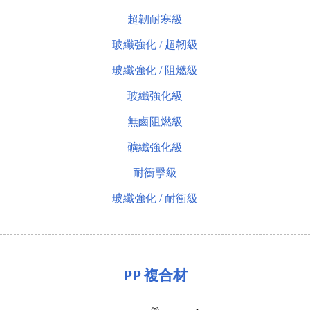
超韌耐寒級
玻纖強化 / 超韌級
玻纖強化 / 阻燃級
玻纖強化級
無鹵阻燃級
礦纖強化級
耐衝擊級
玻纖強化 / 耐衝級
PP 複合材