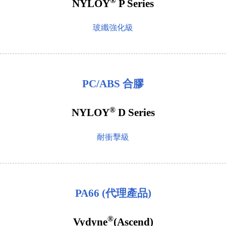
®
NYLOY
P Series
玻纖強化級
PC/ABS 合膠
®
NYLOY
D Series
耐衝擊級
PA66 (代理產品)
®
Vydyne
(Ascend)