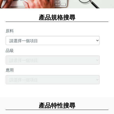
產品規格搜尋
原料
品級
應用
產品特性搜尋