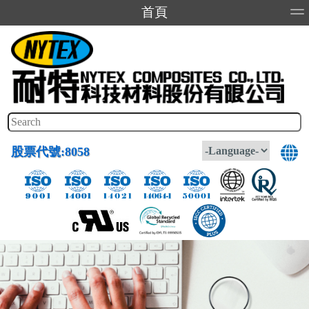
首頁
關於我們
投資人專區
產品介紹
產品應用
股票代號:8058