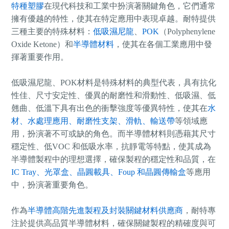
特種塑膠
在現代科技和工業中扮演著關鍵角色，它們通常
擁有優越的特性，使其在特定應用中表現卓越。耐特提供
三種主要的特殊材料：
低吸濕尼龍
、
POK
（Polyphenylene
Oxide Ketone）和
半導體材料
，使其在各個工業應用中發
揮著重要作用。
低吸濕尼龍、POK材料是特殊材料的典型代表，具有抗化
性佳、尺寸安定性、優異的耐磨性和滑動性、低吸濕、低
翹曲、低溫下具有出色的衝擊強度等優異特性，使其在
水
材、水處理應用、耐磨性支架、滑軌、輸送帶
等領域應
用，扮演著不可或缺的角色。而半導體材料則憑藉其尺寸
穩定性、低VOC 和低吸水率，抗靜電等特點，使其成為
半導體製程中的理想選擇，確保製程的穩定性和品質，在
IC Tray、光罩盒、晶圓載具、Foup 和晶圓傳輸盒
等應用
中，扮演著重要角色。
作為
半導體高階先進製程及封裝關鍵材料供應商
，耐特專
注於提供高品質半導體材料，確保關鍵製程的精確度與可